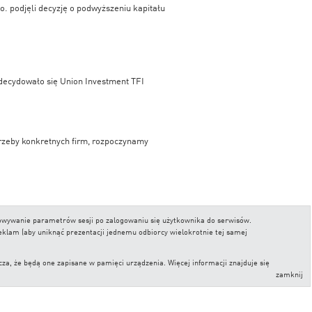
.o. podjęli decyzję o podwyższeniu kapitału
decydowało się Union Investment TFI
rzeby konkretnych firm, rozpoczynamy
 w rankingu Analiz Online w kampanii
chowywanie parametrów sesji po zalogowaniu się użytkownika do serwisów.
reklam (aby uniknąć prezentacji jednemu odbiorcy wielokrotnie tej samej
, że będą one zapisane w pamięci urządzenia. Więcej informacji znajduje się
zamknij