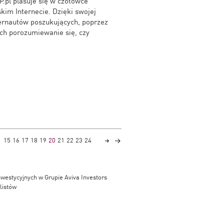
.pl plasuje się w czołówce
kim Internecie. Dzięki swojej
ternautów poszukujących, poprzez
ych porozumiewanie się, czy
15
16
17
18
19
20
21
22
23
24
westycyjnych w Grupie Aviva Investors
listów