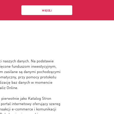
WIĘCEJ
ości naszych danych. Na podstawie
więcone funduszom inwestycyjnym,
m zasilane są danymi pochodzącymi
omatyczny, przy pomocy protokołu
lizację baz danych w momencie
liz Online.
 pierwotnie jako Katalog Stron
portal internetowy oferujący szereg
nsakcji e-commerce i komunikacji