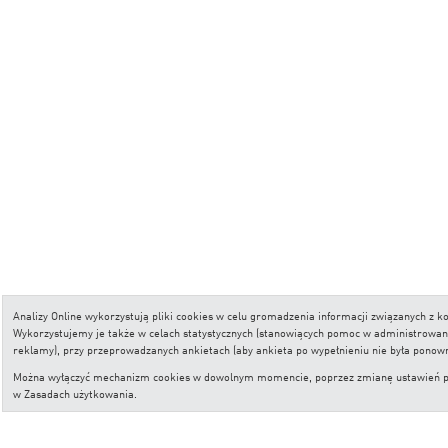
Analizy Online wykorzystują pliki cookies w celu gromadzenia informacji związanych z
Wykorzystujemy je także w celach statystycznych (stanowiących pomoc w administrowaniu 
reklamy), przy przeprowadzanych ankietach (aby ankieta po wypełnieniu nie była ponow
Można wyłączyć mechanizm cookies w dowolnym momencie, poprzez zmianę ustawień przeg
w
Zasadach użytkowania
.