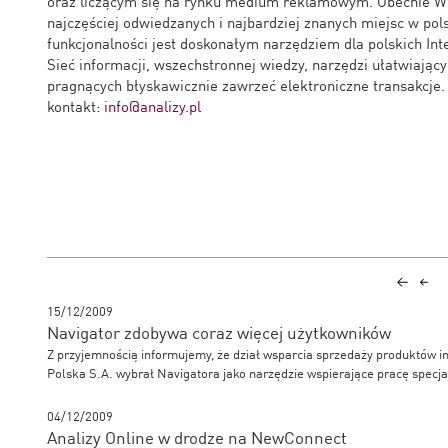
oraz liczącym się na rynku medium reklamowym. Obecnie WP
najczęściej odwiedzanych i najbardziej znanych miejsc w pols
funkcjonalności jest doskonałym narzędziem dla polskich In
Sieć informacji, wszechstronnej wiedzy, narzędzi ułatwiając
pragnących błyskawicznie zawrzeć elektroniczne transakcje.
kontakt:
info@analizy.pl
15/12/2009
Navigator zdobywa coraz więcej użytkowników
Z przyjemnością informujemy, że dział wsparcia sprzedaży produktów in
Polska S.A. wybrał Navigatora jako narzędzie wspierające pracę specja
04/12/2009
Analizy Online w drodze na NewConnect