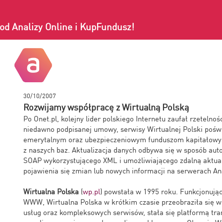
od Analizy Online i KupFundusz!
30/10/2007
Rozwijamy współpracę z Wirtualną Polską
Po Onet.pl, kolejny lider polskiego Internetu zaufał rzeteln
niedawno podpisanej umowy, serwisy Wirtualnej Polski poś
emerytalnym oraz ubezpieczeniowym funduszom kapitałowy
z naszych baz. Aktualizacja danych odbywa się w sposób aut
SOAP wykorzystującego XML i umożliwiającego zdalną aktua
pojawienia się zmian lub nowych informacji na serwerach Ana
Wirtualna Polska
(
wp.pl
) powstała w 1995 roku. Funkcjonując
WWW, Wirtualna Polska w krótkim czasie przeobraziła się w 
usług oraz kompleksowych serwisów, stała się platformą tra