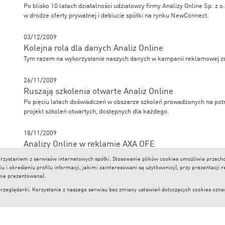
Po blisko 10 latach działalności udziałowcy firmy Analizy Online Sp. z o
w drodze oferty prywatnej i debiucie spółki na rynku NewConnect.
03/12/2009
Kolejna rola dla danych Analiz Online
Tym razem na wykorzystanie naszych danych w kampanii reklamowej z
26/11/2009
Ruszają szkolenia otwarte Analiz Online
Po pięciu latach doświadczeń w obszarze szkoleń prowadzonych na pot
projekt szkoleń otwartych, dostępnych dla każdego.
18/11/2009
Analizy Online w reklamie AXA OFE
AXA PTE zdecydowało się wykorzystać wysokie oceny swojego funduszu
 korzystaniem z serwisów internetowych spółki. Stosowanie plików cookies umożliwia prze
promocyjnej
i określeniu profilu informacji, jakimi zainteresowani są użytkownicy), przy prezentacji 
nie prezentowana).
lądarki. Korzystanie z naszego serwisu bez zmiany ustawień dotyczących cookies oznacza