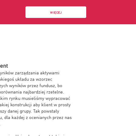
WIĘCEJ
ent
wyników zarządzania aktywami
jakiegoś układu za wzorzec
zych wyników przez fundusz, bo
 porównania najbardziej rzetelne.
lskim rynku musieliśmy wypracować
kiej konstrukcji aby klient w prosty
uszy danej grupy. Tak powstały
, dla każdej z ocenianych przez nas
.