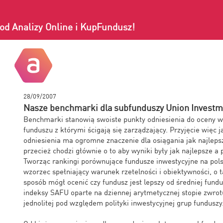
od Analizy Online i KupFundusz!
28/09/2007
Nasze benchmarki dla subfunduszy Union Investm
Benchmarki stanowią swoiste punkty odniesienia do oceny 
funduszu z którymi ścigają się zarządzający. Przyjęcie więc 
odniesienia ma ogromne znaczenie dla osiągania jak najleps
przecież chodzi głównie o to aby wyniki były jak najlepsze a
Tworząc rankingi porównujące fundusze inwestycyjne na po
wzorzec spełniający warunek rzetelności i obiektywności, o ta
sposób mógł ocenić czy fundusz jest lepszy od średniej fund
indeksy SAFU oparte na dziennej arytmetycznej stopie zwrotu
jednolitej pod względem polityki inwestycyjnej grup funduszy