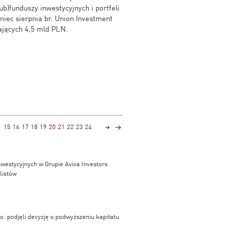
ub)funduszy inwestycyjnych i portfeli
ec sierpnia br. Union Investment
ających 4,5 mld PLN.
15
16
17
18
19
20
21
22
23
24
westycyjnych w Grupie Aviva Investors
listów
.o. podjęli decyzję o podwyższeniu kapitału