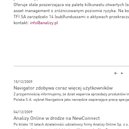
Oferuje stale poszerzająca się paletę kilkunastu otwartych (s
asset management o zróżnicowanym poziomie ryzyka. Na koni
TFI SA zarządzało 14 (sub)funduszami o aktywach przekracz
kontakt:
info@analizy.pl
15/12/2009
Navigator zdobywa coraz więcej użytkowników
Z przyjemnością informujemy, że dział wsparcia sprzedaży produktów in
Polska S.A. wybrał Navigatora jako narzędzie wspierające pracę specja
04/12/2009
Analizy Online w drodze na NewConnect
Po blisko 10 latach działalności udziałowcy firmy Analizy Online Sp. z o