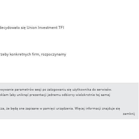
decydowało się Union Investment TFI
rzeby konkretnych firm, rozpoczynamy
 w rankingu Analiz Online w kampanii
chowywanie parametrów sesji po zalogowaniu się użytkownika do serwisów.
reklam (aby uniknąć prezentacji jednemu odbiorcy wielokrotnie tej samej
, że będą one zapisane w pamięci urządzenia. Więcej informacji znajduje się
zamknij