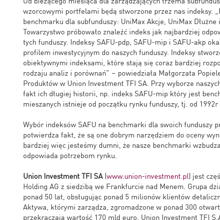
Od bieżącego miesiąca dla zarządzających trzema subfundu
wzorcowymi portfelami będą stworzone przez nas indeksy. 
benchmarku dla subfunduszy: UniMax Akcje, UniMax Dłużne
Towarzystwo próbowało znaleźć indeks jak najbardziej odpo
tych funduszy. Indeksy SAFU-pdp, SAFU-mip i SAFU-akp okaza
profilem inwestycyjnym do naszych funduszy. Indeksy stworz
obiektywnymi indeksami, które stają się coraz bardziej roz
rodzaju analiz i porównań” – powiedziała Małgorzata Popie
Produktów w Union Investment TFI SA. Przy wyborze naszych
fakt ich długiej historii, np. indeks SAFU-mip który jest be
mieszanych istnieje od początku rynku funduszy, tj. od 1992r
Wybór indeksów SAFU na benchmarki dla swoich funduszy pr
potwierdza fakt, że są one dobrym narzędziem do oceny wyn
bardziej więc jesteśmy dumni, że nasze benchmarki wzbudzaj
odpowiada potrzebom rynku.
Union Investment TFI SA
(
www.union-investment.pl
) jest cz
Holding AG z siedzibą we Frankfurcie nad Menem. Grupa dzi
ponad 50 lat, obsługując ponad 5 milionów klientów detalicz
Aktywa, którymi zarządza, zgromadzone w ponad 300 otwart
przekraczają wartość 170 mld euro. Union Investment TFI S.A