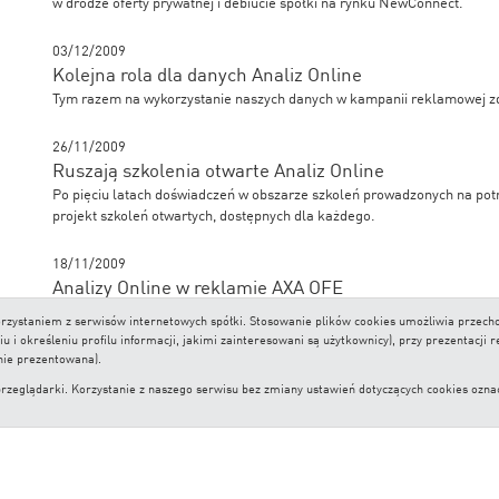
w drodze oferty prywatnej i debiucie spółki na rynku NewConnect.
03/12/2009
Kolejna rola dla danych Analiz Online
Tym razem na wykorzystanie naszych danych w kampanii reklamowej z
26/11/2009
Ruszają szkolenia otwarte Analiz Online
Po pięciu latach doświadczeń w obszarze szkoleń prowadzonych na pot
projekt szkoleń otwartych, dostępnych dla każdego.
18/11/2009
Analizy Online w reklamie AXA OFE
AXA PTE zdecydowało się wykorzystać wysokie oceny swojego funduszu
 korzystaniem z serwisów internetowych spółki. Stosowanie plików cookies umożliwia prze
promocyjnej
i określeniu profilu informacji, jakimi zainteresowani są użytkownicy), przy prezentacji 
nie prezentowana).
lądarki. Korzystanie z naszego serwisu bez zmiany ustawień dotyczących cookies oznacza