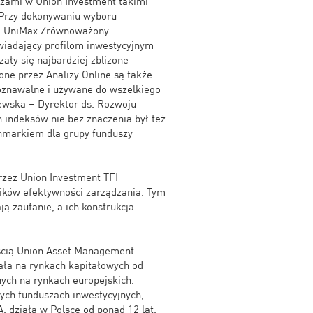
szami w Union Investment takimi
„Przy dokonywaniu wyboru
 i UniMax Zrównoważony
wiadający profilom inwestycyjnym
ły się najbardziej zbliżone
one przez Analizy Online są także
poznawalne i używane do wszelkiego
lewska – Dyrektor ds. Rozwoju
 indeksów nie bez znaczenia był też
nchmarkiem dla grupy funduszy
zez Union Investment TFI
ików efektywności zarządzania. Tym
ą zaufanie, a ich konstrukcja
ęścią Union Asset Management
ała na rynkach kapitałowych od
nych na rynkach europejskich.
ych funduszach inwestycyjnych,
. działa w Polsce od ponad 12 lat.