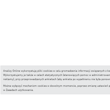
Analizy Online wykorzystują pliki cookies w celu gromadzenia informacji związanych z
Wykorzystujemy je także w celach statystycznych (stanowiących pomoc w administrowaniu 
reklamy), przy przeprowadzanych ankietach (aby ankieta po wypełnieniu nie była ponow
Można wyłączyć mechanizm cookies w dowolnym momencie, poprzez zmianę ustawień przeg
w
Zasadach użytkowania
.
Copyright © Analizy Online S.A.