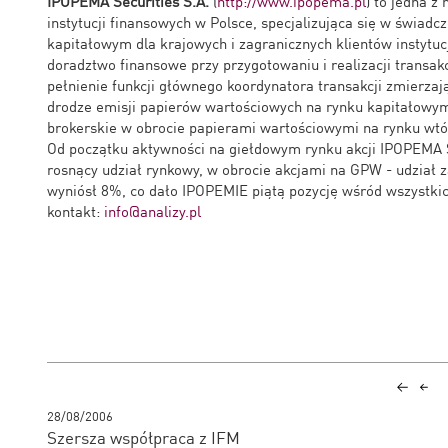
IPOPEMA Securities S.A.
(
http://www.ipopema.pl
) to jedna z
instytucji finansowych w Polsce, specjalizująca się w świad
kapitałowym dla krajowych i zagranicznych klientów instyt
doradztwo finansowe przy przygotowaniu i realizacji transakc
pełnienie funkcji głównego koordynatora transakcji zmierza
drodze emisji papierów wartościowych na rynku kapitałowym (
brokerskie w obrocie papierami wartościowymi na rynku wt
Od początku aktywności na giełdowym rynku akcji IPOPEMA S
rosnący udział rynkowy, w obrocie akcjami na GPW - udział 
wyniósł 8%, co dało IPOPEMIE piątą pozycję wśród wszystk
kontakt:
info@analizy.pl
28/08/2006
Szersza współpraca z IFM