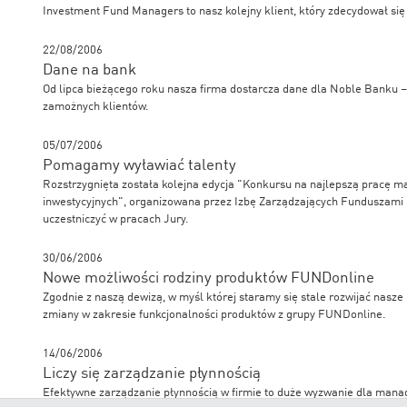
Investment Fund Managers to nasz kolejny klient, który zdecydował się
22/08/2006
Dane na bank
Od lipca bieżącego roku nasza firma dostarcza dane dla Noble Banku 
zamożnych klientów.
05/07/2006
Pomagamy wyławiać talenty
Rozstrzygnięta została kolejna edycja "Konkursu na najlepszą pracę m
inwestycyjnych", organizowana przez Izbę Zarządzających Funduszami i
uczestniczyć w pracach Jury.
30/06/2006
Nowe możliwości rodziny produktów FUNDonline
Zgodnie z naszą dewizą, w myśl której staramy się stale rozwijać nasze 
zmiany w zakresie funkcjonalności produktów z grupy FUNDonline.
14/06/2006
Liczy się zarządzanie płynnością
Efektywne zarządzanie płynnością w firmie to duże wyzwanie dla manage