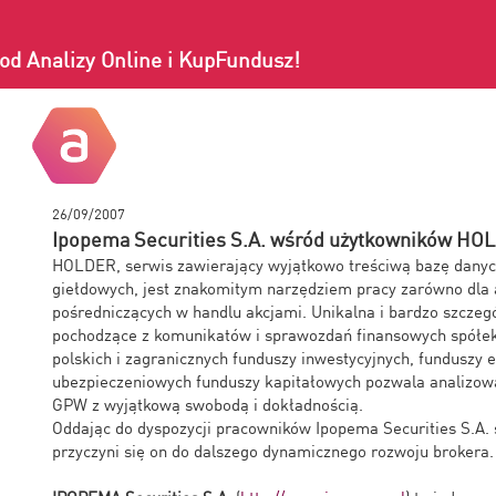
od Analizy Online i KupFundusz!
26/09/2007
Ipopema Securities S.A. wśród użytkowników H
HOLDER, serwis zawierający wyjątkowo treściwą bazę danyc
giełdowych, jest znakomitym narzędziem pracy zarówno dla 
pośredniczących w handlu akcjami. Unikalna i bardzo szcze
pochodzące z komunikatów i sprawozdań finansowych spółe
polskich i zagranicznych funduszy inwestycyjnych, funduszy 
ubezpieczeniowych funduszy kapitałowych pozwala analizowa
GPW z wyjątkową swobodą i dokładnością.
Oddając do dyspozycji pracowników Ipopema Securities S.A
przyczyni się on do dalszego dynamicznego rozwoju brokera.