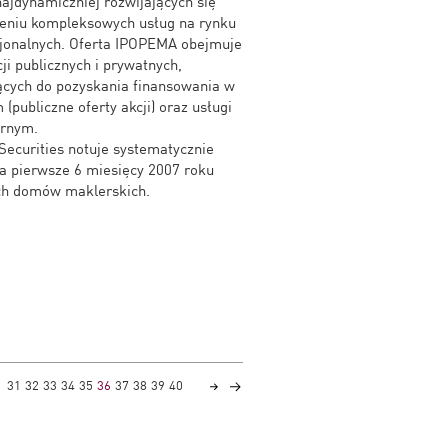
 najdynamiczniej rozwijających się
czeniu kompleksowych usług na rynku
ucjonalnych. Oferta IPOPEMA obejmuje
ji publicznych i prywatnych,
jących do pozyskania finansowania w
publiczne oferty akcji) oraz usługi
órnym.
ecurities notuje systematycznie
za pierwsze 6 miesięcy 2007 roku
ich domów maklerskich.
31
32
33
34
35
36
37
38
39
40