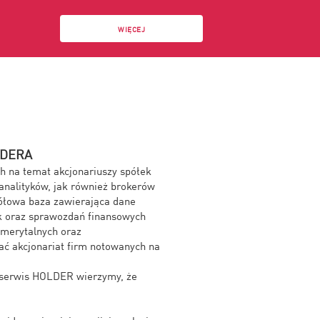
WIĘCEJ
OLDERA
h na temat akcjonariuszy spółek
analityków, jak również brokerów
gółowa baza zawierająca dane
k oraz sprawozdań finansowych
emerytalnych oraz
ć akcjonariat firm notowanych na
. serwis HOLDER wierzymy, że