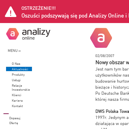
OSTRZEŻENIE!!!
Oszuści podszywają się pod Analizy Online 
MENU
02/08/2007
Nowy obszar w
O Nas
Jest nam tym bard
Aktualności
użytkowników nas
Produkty
Usługi
budowanie hurtow
Relacje
bieżące i history
Inwestorskie
Po Deutsche Bank
Klienci
której nasza firm
Kariera
Kontakt
DWS Polska Towa
1997r. Jedynym a
Dopasuj
działająca w opa
Ofertę