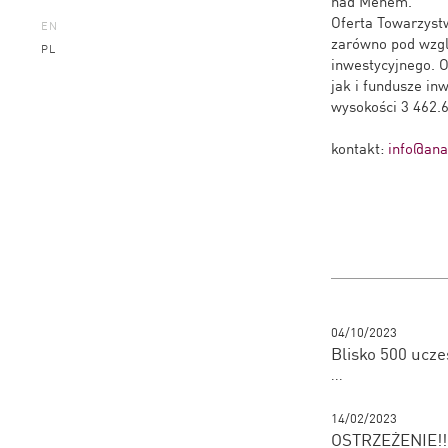
nad Menem.
Oferta Towarzyst
EN
zarówno pod wzgl
PL
inwestycyjnego. O
jak i fundusze in
wysokości 3 462.6
kontakt:
info@anal
04/10/2023
Blisko 500 ucze
...
14/02/2023
OSTRZEŻENIE!! 