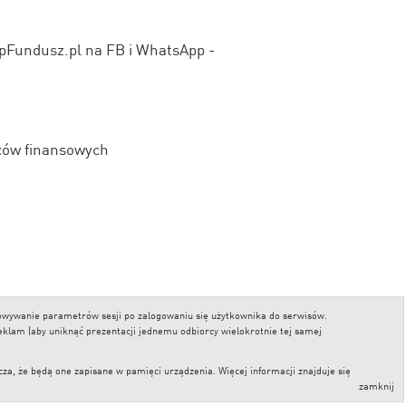
upFundusz.pl na FB i WhatsApp -
ców finansowych
chowywanie parametrów sesji po zalogowaniu się użytkownika do serwisów.
reklam (aby uniknąć prezentacji jednemu odbiorcy wielokrotnie tej samej
, że będą one zapisane w pamięci urządzenia. Więcej informacji znajduje się
zamknij