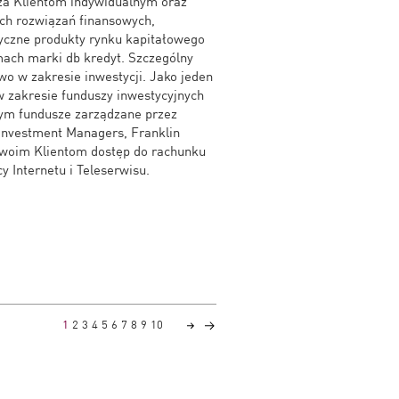
dza Klientom indywidualnym oraz
ch rozwiązań finansowych,
tyczne produkty rynku kapitałowego
ach marki db kredyt. Szczególny
o w zakresie inwestycji. Jako jeden
 w zakresie funduszy inwestycyjnych
tym fundusze zarządzane przez
 Investment Managers, Franklin
swoim Klientom dostęp do rachunku
y Internetu i Teleserwisu.
1
2
3
4
5
6
7
8
9
10