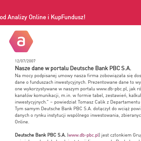
od Analizy Online i KupFundusz!
12/07/2007
Nasze dane w portalu Deutsche Bank PBC S.A.
Na mocy podpisanej umowy nasza firma zobowiązała się dost
dane o funduszach inwestycyjnych. Prezentowane dane to wy
one wykorzystywane w naszym portalu www.db-pbc.pl, jak r
kanałów komunikacji, m.in. w formie tabel, zestawień, kalk
inwestycyjnych.” – powiedział Tomasz Calik z Departament
Tym samym Deutsche Bank PBC S.A. dołączył do wciąż powi
danych o rynku instytucji wspólnego inwestowania, zbieranyc
Online.
Deutsche Bank PBC S.A.
(
www.db-pbc.pl
) jest członkiem Gr