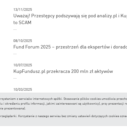
13/11/2025
Uważaj! Przestępcy podszywają się pod analizy.pl i K
to SCAM
...
08/10/2025
Fund Forum 2025 – przestrzeń dla ekspertów i dorad
...
10/07/2025
KupFundusz.pl przekracza 200 mln zł aktywów
...
10/03/2025
Nagroda dla Analizy.pl od Izby Domów Maklerskich
 korzystaniem z serwisów internetowych spółki. Stosowanie plików cookies umożliwia prze
...
i określeniu profilu informacji, jakimi zainteresowani są użytkownicy), przy prezentacji 
nie prezentowana).
lądarki. Korzystanie z naszego serwisu bez zmiany ustawień dotyczących cookies oznacza