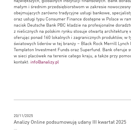
największych, globalnych instytucji finansowych. Bank dora
małym i średnim przedsiębiorstwom w zakresie nowoczesny
obejmujących zarówno tradycyjne usługi bankowe, specjalis
oraz usługi typu Consumer Finance dostępne w Polsce w ram
nacisk Deutsche Bank PBC kładzie na profesjonalne doradztw
z nielicznych na polskim rynku stosuje otwartą architekturę
oferując ponad 160 lokalnych i zagranicznych produktów, w 
światowych liderów w tej branży – Black Rock Merrill Lynch
Templeton Investment Funds oraz Superfund. Bank oferuje 
w sieci placówek na terenie całego kraju, a także przy pomoc
kontakt:
info@analizy.pl
20/11/2025
Analizy Online podsumowują udany III kwartał 2025
...