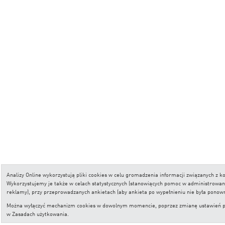
Analizy Online wykorzystują pliki cookies w celu gromadzenia informacji związanych z
Wykorzystujemy je także w celach statystycznych (stanowiących pomoc w administrowaniu 
reklamy), przy przeprowadzanych ankietach (aby ankieta po wypełnieniu nie była ponow
Można wyłączyć mechanizm cookies w dowolnym momencie, poprzez zmianę ustawień przeg
w
Zasadach użytkowania
.