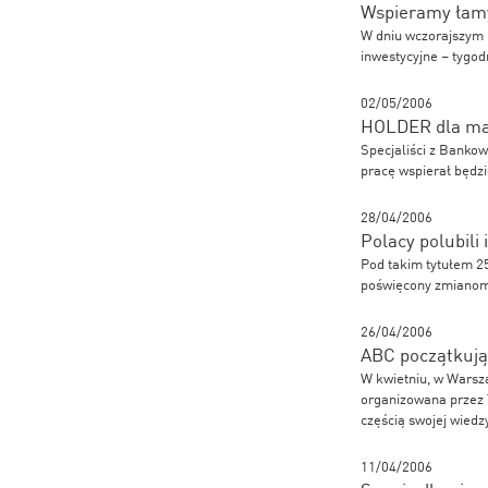
Wspieramy łam
W dniu wczorajszym 
inwestycyjne – tygo
02/05/2006
HOLDER dla ma
Specjaliści z Banko
pracę wspierał będ
28/04/2006
Polacy polubili
Pod takim tytułem 25
poświęcony zmianom 
26/04/2006
ABC początkują
W kwietniu, w Warsza
organizowana przez 
częścią swojej wiedz
11/04/2006