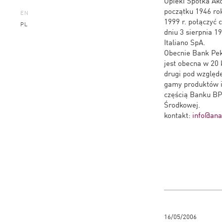
Opieki Spółka Akc
początku 1946 ro
EN
1999 r. połączyć
PL
dniu 3 sierpnia 1
Italiano SpA.
Obecnie Bank Pek
jest obecna w 20 
drugi pod względ
gamy produktów i
częścią Banku BP
Środkowej.
kontakt:
info@anal
16/05/2006