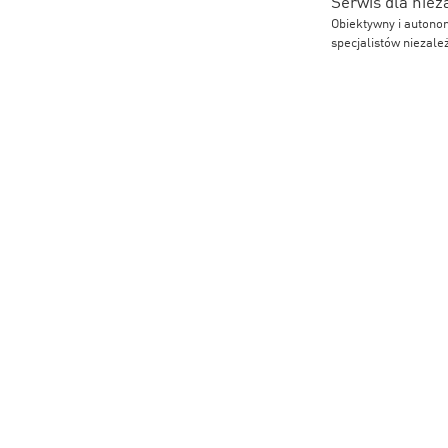
Serwis dla niez
Obiektywny i autono
specjalistów nieza