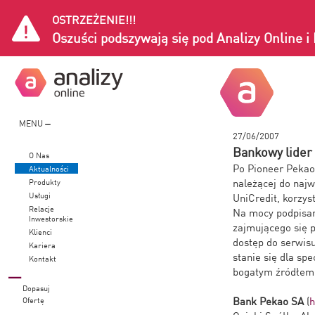
OSTRZEŻENIE!!!
Oszuści podszywają się pod Analizy Online 
MENU
27/06/2007
Bankowy lider 
O Nas
Po Pioneer Pekao 
Aktualności
należącej do najw
Produkty
Usługi
UniCredit, korzys
Relacje
Na mocy podpisan
Inwestorskie
zajmującego się p
Klienci
dostęp do serwis
Kariera
stanie się dla sp
Kontakt
bogatym źródłem i
Dopasuj
Bank Pekao SA
(
h
Ofertę