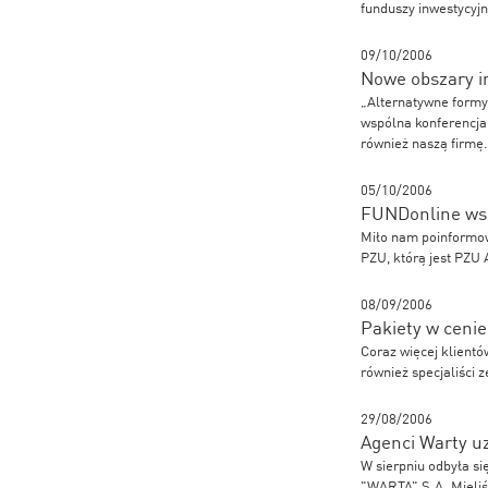
funduszy inwestycyjn
09/10/2006
Nowe obszary 
„Alternatywne formy
wspólna konferencja
również naszą firmę.
05/10/2006
FUNDonline wsp
Miło nam poinformowa
PZU, którą jest PZU
08/09/2006
Pakiety w cenie
Coraz więcej klientó
również specjaliści 
29/08/2006
Agenci Warty u
W sierpniu odbyła s
"WARTA" S.A. Mieliś