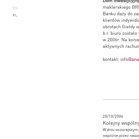
Dom Inwestycyjn
maklerskiego BRE
EN
Banku dąży do za
PL
klientów indywidu
obrotach Giełdy 
b.r. biuro zosta
w 2006r. Na konie
aktywnych rachun
kontakt:
info@anal
20/10/2006
Kolejny wspólny
W dniu wczorajszym,
wspólnie przez nasz