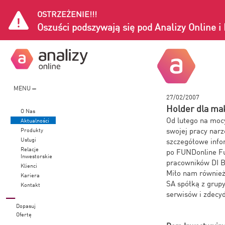
OSTRZEŻENIE!!!
Oszuści podszywają się pod Analizy Online 
MENU
27/02/2007
Holder dla ma
O Nas
Od lutego na moc
Aktualności
swojej pracy nar
Produkty
Usługi
szczegółowe infor
Relacje
po FUNDonline Fu
Inwestorskie
pracowników DI 
Klienci
Miło nam również
Kariera
SA spółką z grupy
Kontakt
serwisów i zdecyd
Dopasuj
Ofertę