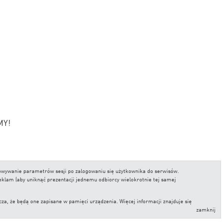
MY!
chowywanie parametrów sesji po zalogowaniu się użytkownika do serwisów.
reklam (aby uniknąć prezentacji jednemu odbiorcy wielokrotnie tej samej
, że będą one zapisane w pamięci urządzenia. Więcej informacji znajduje się
zamknij