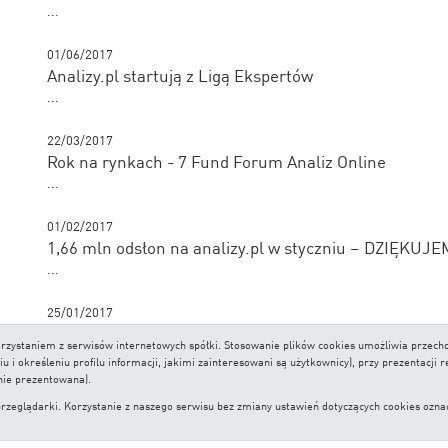
...
01/06/2017
Analizy.pl startują z Ligą Ekspertów
...
22/03/2017
Rok na rynkach - 7 Fund Forum Analiz Online
...
01/02/2017
​1,66 mln odsłon na analizy.pl w styczniu – DZIĘKUJE
...
25/01/2017
7 Fund Forum Analiz Online już w marcu
 korzystaniem z serwisów internetowych spółki. Stosowanie plików cookies umożliwia prze
...
i określeniu profilu informacji, jakimi zainteresowani są użytkownicy), przy prezentacji 
nie prezentowana).
lądarki. Korzystanie z naszego serwisu bez zmiany ustawień dotyczących cookies oznacza