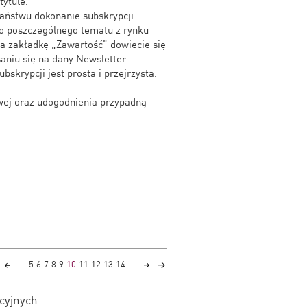
tytule.
Państwu dokonanie subskrypcji
o poszczególnego tematu z rynku
na zakładkę „Zawartość” dowiecie się
aniu się na dany Newsletter.
skrypcji jest prosta i przejrzysta.
wej oraz udogodnienia przypadną
5
6
7
8
9
10
11
12
13
14
ycyjnych