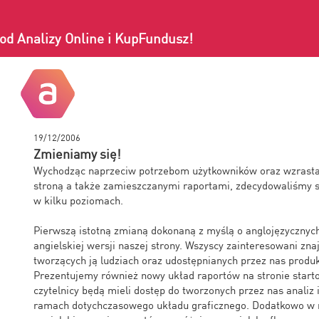
od Analizy Online i KupFundusz!
19/12/2006
Zmieniamy się!
Wychodząc naprzeciw potrzebom użytkowników oraz wzrasta
stroną a także zamieszczanymi raportami, zdecydowaliśmy si
w kilku poziomach.
Pierwszą istotną zmianą dokonaną z myślą o anglojęzycznych
angielskiej wersji naszej strony. Wszyscy zainteresowani zna
tworzących ją ludziach oraz udostępnianych przez nas produ
Prezentujemy również nowy układ raportów na stronie start
czytelnicy będą mieli dostęp do tworzonych przez nas analiz i
ramach dotychczasowego układu graficznego. Dodatkowo w