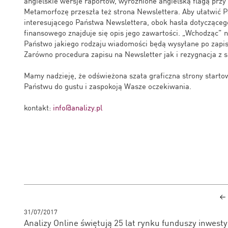
angielskie wersje raportów, wyróżnione angielską flagą przy 
Metamorfozę przeszła też strona Newslettera. Aby ułatwić 
interesującego Państwa Newslettera, obok hasła dotycząceg
finansowego znajduje się opis jego zawartości. „Wchodząc” 
Państwo jakiego rodzaju wiadomości będą wysyłane po zapis
Zarówno procedura zapisu na Newsletter jak i rezygnacja z sub
Mamy nadzieję, że odświeżona szata graficzna strony starto
Państwu do gustu i zaspokoją Wasze oczekiwania.
kontakt:
info@analizy.pl
31/07/2017
Analizy Online świętują 25 lat rynku funduszy inwest