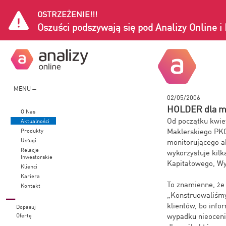
OSTRZEŻENIE!!!
Oszuści podszywają się pod Analizy Online 
MENU
02/05/2006
HOLDER dla m
O Nas
Od początku kwie
Aktualności
Maklerskiego PKO
Produkty
Usługi
monitorującego ak
Relacje
wykorzystuje kilk
Inwestorskie
Kapitałowego, Wyd
Klienci
Kariera
To znamienne, że 
Kontakt
„Konstruowaliśmy
klientów, bo infor
Dopasuj
wypadku nieoceni
Ofertę