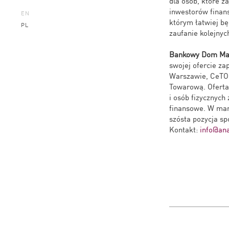
dla osób, które 
inwestorów finan
EN
którym łatwiej bę
PL
zaufanie kolejnyc
Bankowy Dom Mak
swojej ofercie z
Warszawie, CeTO 
Towarową. Oferta
i osób fizycznych
finansowe. W marc
szósta pozycja sp
Kontakt:
info@ana