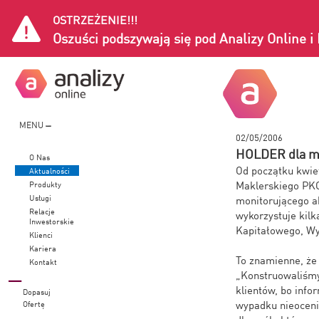
OSTRZEŻENIE!!!
Oszuści podszywają się pod Analizy Online 
MENU
02/05/2006
HOLDER dla m
O Nas
Od początku kwie
Aktualności
Maklerskiego PKO
Produkty
Usługi
monitorującego ak
Relacje
wykorzystuje kilk
Inwestorskie
Kapitałowego, Wyd
Klienci
Kariera
To znamienne, że 
Kontakt
„Konstruowaliśmy
klientów, bo infor
Dopasuj
wypadku nieoceni
Ofertę