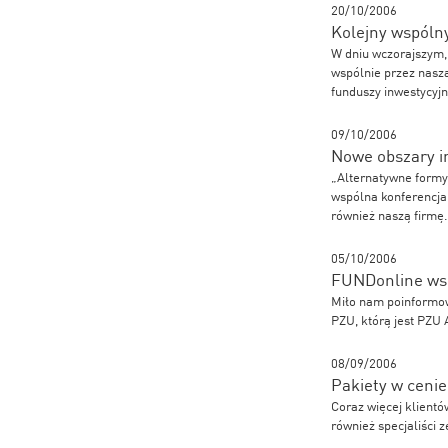
20/10/2006
Kolejny wspólny
W dniu wczorajszym,
wspólnie przez nasz
funduszy inwestycyjn
09/10/2006
Nowe obszary 
„Alternatywne formy
wspólna konferencja
również naszą firmę.
05/10/2006
FUNDonline wsp
Miło nam poinformowa
PZU, którą jest PZU
08/09/2006
Pakiety w cenie
Coraz więcej klientó
również specjaliści 