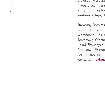
dla osób, które 
inwestorów finan
EN
którym łatwiej bę
PL
zaufanie kolejnyc
Bankowy Dom Mak
swojej ofercie z
Warszawie, CeTO 
Towarową. Oferta
i osób fizycznych
finansowe. W marc
szósta pozycja sp
Kontakt:
info@ana