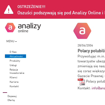
OSTRZEŻENIE!!!
Oszuści podszywają się pod Analizy Online 
MENU
28/04/2006
Polacy polubil
O Nas
Przywołując m.in.
Aktualności
towarzystw ubezp
Produkty
Usługi
zmieniają się nas
Relacje
się coraz większ
Inwestorskie
Gazecie Prawnej 
Klienci
Polacy polub
Kariera
Kontakt
Kontakt:
info@ana
Dopasuj
Ofertę