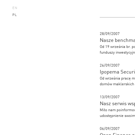
EN
PL
28/09/2007
Nasze benchmar
Od 19 września br. 
funduszy inwestycyjn
26/09/2007
Ipopema Securi
Od września pracę ma
domów maklerskich 
13/09/2007
Nasz serwis ws
Miło nam poinformow
udostępnienie swoim
06/09/2007
Open Finance o