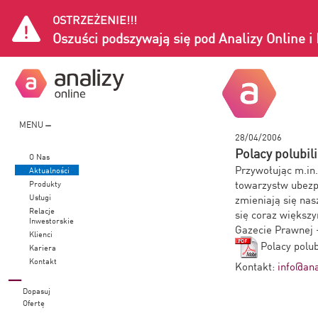
OSTRZEŻENIE!!!
Oszuści podszywają się pod Analizy Online 
MENU
28/04/2006
Polacy polubil
O Nas
Przywołując m.in.
Aktualności
towarzystw ubezp
Produkty
Usługi
zmieniają się nas
Relacje
się coraz większ
Inwestorskie
Gazecie Prawnej 
Klienci
Polacy polub
Kariera
Kontakt
Kontakt:
info@ana
Dopasuj
Ofertę