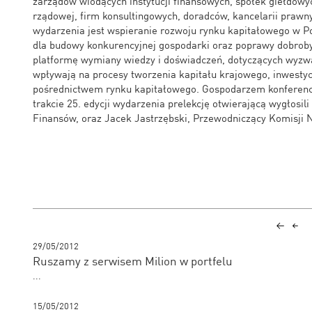
zarządów wiodących instytucji finansowych, spółek giełdowyc
rządowej, firm konsultingowych, doradców, kancelarii praw
wydarzenia jest wspieranie rozwoju rynku kapitałowego w P
dla budowy konkurencyjnej gospodarki oraz poprawy dobroby
platformę wymiany wiedzy i doświadczeń, dotyczących wyzwań
wpływają na procesy tworzenia kapitału krajowego, inwestycj
pośrednictwem rynku kapitałowego. Gospodarzem konferencj
trakcie 25. edycji wydarzenia prelekcję otwierającą wygłosil
Finansów, oraz Jacek Jastrzębski, Przewodniczący Komisji
29/05/2012
Ruszamy z serwisem Milion w portfelu
...
15/05/2012