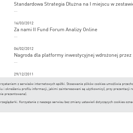
Standardowa Strategia Dłużna na I miejscu w zestawi
...
16/03/2012
Za nami II Fund Forum Analizy Online
...
06/02/2012
Nagroda dla platformy inwestycyjnej wdrożonej przez
...
29/12/2011
Zmiana strategii wobec biznesu asset management
 korzystaniem z serwisów internetowych spółki. Stosowanie plików cookies umożliwia prze
...
i określeniu profilu informacji, jakimi zainteresowani są użytkownicy), przy prezentacji 
nie prezentowana).
lądarki. Korzystanie z naszego serwisu bez zmiany ustawień dotyczących cookies oznacza