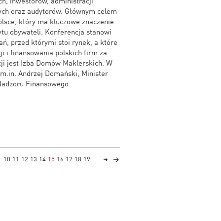
h, inwestorów, administracji
nych oraz audytorów. Głównym celem
olsce, który ma kluczowe znaczenie
tu obywateli. Konferencja stanowi
, przed którymi stoi rynek, a które
i i finansowania polskich firm za
i jest Izba Domów Maklerskich. W
i m.in. Andrzej Domański, Minister
 Nadzoru Finansowego.
10
11
12
13
14
15
16
17
18
19