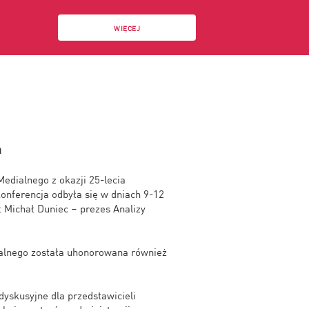
WIĘCEJ
h
Medialnego z okazji 25-lecia
nferencja odbyła się w dniach 9-12
 Michał Duniec – prezes Analizy
ialnego została uhonorowana również
yskusyjne dla przedstawicieli