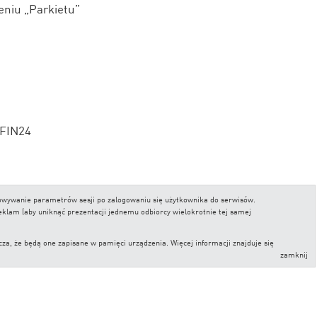
eniu „Parkietu”
 FIN24
chowywanie parametrów sesji po zalogowaniu się użytkownika do serwisów.
reklam (aby uniknąć prezentacji jednemu odbiorcy wielokrotnie tej samej
, że będą one zapisane w pamięci urządzenia. Więcej informacji znajduje się
zamknij