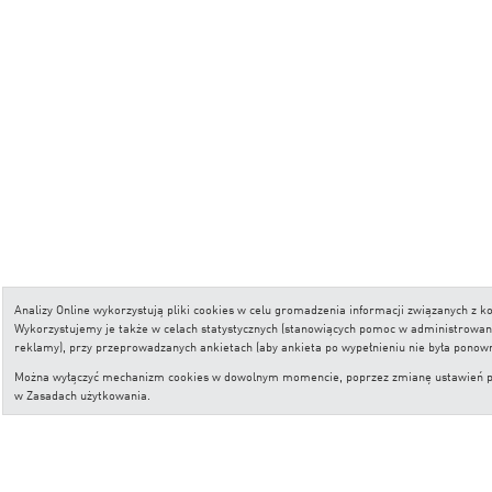
Analizy Online wykorzystują pliki cookies w celu gromadzenia informacji związanych z
Wykorzystujemy je także w celach statystycznych (stanowiących pomoc w administrowaniu 
reklamy), przy przeprowadzanych ankietach (aby ankieta po wypełnieniu nie była ponow
Można wyłączyć mechanizm cookies w dowolnym momencie, poprzez zmianę ustawień przeg
w
Zasadach użytkowania
.
Copyright © Analizy Online S.A.