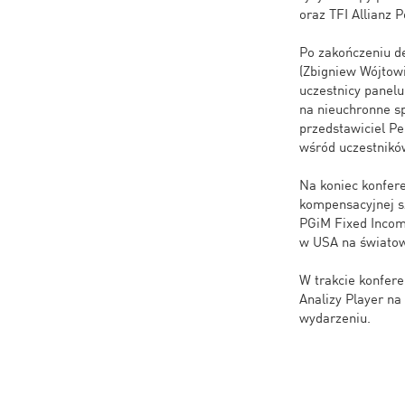
oraz TFI Allianz P
Po zakończeniu de
(Zbigniew Wójtowi
uczestnicy panelu
na nieuchronne s
przedstawiciel Pe
wśród uczestnikó
Na koniec konfer
kompensacyjnej s
PGiM Fixed Incom
w USA na światowe 
W trakcie konfer
Analizy Player na
wydarzeniu.