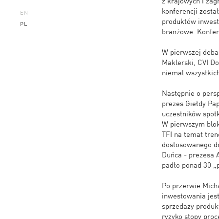
z krajowych i zag
konferencji zosta
EN
produktów inwesty
PL
branżowe. Konfer
W pierwszej deba
Maklerski, CVI D
niemal wszystkich
Następnie o pers
prezes Giełdy Pa
uczestników spot
W pierwszym blok
TFI na temat tre
dostosowanego do
Duńca - prezesa 
padło ponad 30 „p
Po przerwie Mich
inwestowania jest
sprzedaży produkt
ryzyko stopy proc