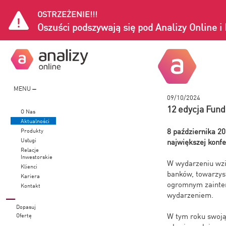
OSTRZEŻENIE!!!
Oszuści podszywają się pod Analizy Online 
MENU
09/10/2024
12 edycja Fun
O Nas
Aktualności
8 października 2
Produkty
Usługi
największej konfe
Relacje
Inwestorskie
W wydarzeniu wzię
Klienci
banków, towarzyst
Kariera
ogromnym zainter
Kontakt
wydarzeniem.
Dopasuj
W tym roku swoją 
Ofertę