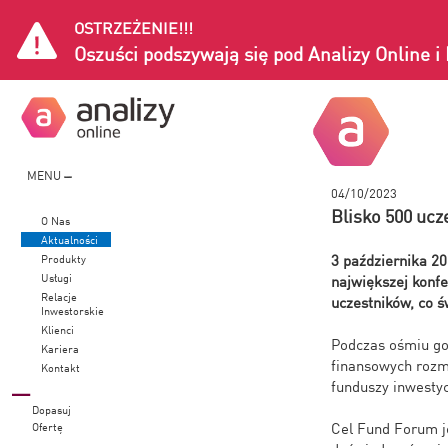
OSTRZEŻENIE!!!
Oszuści podszywają się pod Analizy Online 
MENU
04/10/2023
Blisko 500 ucz
O Nas
Aktualności
3 października 2
Produkty
Usługi
największej konfe
Relacje
uczestników, co ś
Inwestorskie
Klienci
Podczas ośmiu god
Kariera
finansowych rozm
Kontakt
funduszy inwest
Dopasuj
Cel Fund Forum je
Ofertę