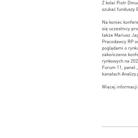
Z kolei Piotr Dmu
szukać funduszy E
Na koniec konfere
się uczestnicy pr
także Mariusz Ja
Pracodawcy RP or
poglądami o rynka
zakończenie konf
rynkowych na 2024
Forum 11, panel „
kanałach Analizy.p
Więcej informacj