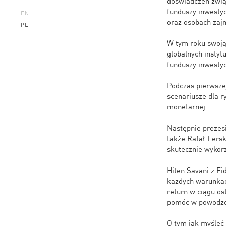
doświadczeń zwią
funduszy inwesty
EN
oraz osobach zajm
PL
W tym roku swoją 
globalnych instyt
funduszy inwestyc
Podczas pierwsze
scenariusze dla ry
monetarnej.
Następnie prezesi
także Rafał Lersk
skutecznie wykorz
Hiten Savani z Fid
każdych warunkach
return w ciągu os
pomóc w powodzen
O tym jak myśleć 