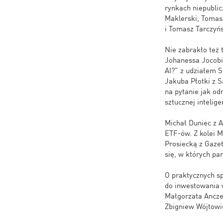
rynkach niepublic
Maklerski, Tomas
i Tomasz Tarczyńs
Nie zabrakło też 
Johanessa Jocobi 
AI?” z udziałem 
Jakuba Płotki z S
na pytanie jak od
sztucznej intelig
Michał Duniec z A
ETF-ów. Z kolei 
Prosiecką z Gazet
się, w których pa
O praktycznych sp
do inwestowania w
Małgorzata Anczew
Zbigniew Wójtowic