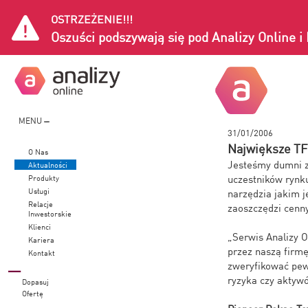
OSTRZEŻENIE!!!
Oszuści podszywają się pod Analizy Online 
MENU
31/01/2006
Największe TF
O Nas
Jesteśmy dumni z
Aktualności
uczestników rynk
Produkty
Usługi
narzędzia jakim j
Relacje
zaoszczędzi cenny
Inwestorskie
Klienci
„Serwis Analizy O
Kariera
przez naszą firmę
Kontakt
zweryfikować pew
ryzyka czy aktywó
Dopasuj
Ofertę