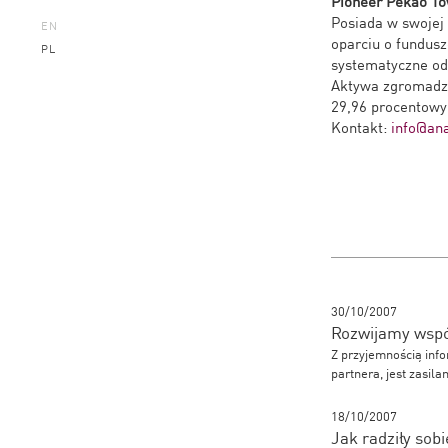
Pioneer Pekao To
Posiada w swojej 
EN
oparciu o fundus
PL
systematyczne odk
Aktywa zgromadzo
29,96 procentowy 
Kontakt:
info@ana
30/10/2007
Rozwijamy wspó
Z przyjemnością info
partnera, jest zasil
18/10/2007
Jak radziły sob