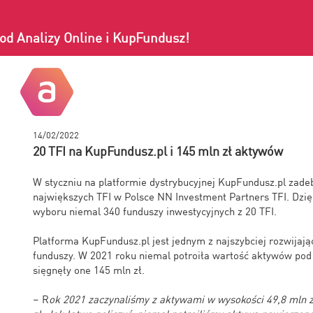
od Analizy Online i KupFundusz!
14/02/2022
20 TFI na KupFundusz.pl i 145 mln zł aktywów
W styczniu na platformie dystrybucyjnej KupFundusz.pl zade
największych TFI w Polsce NN Investment Partners TFI. Dzię
wyboru niemal 340 funduszy inwestycyjnych z 20 TFI.
Platforma KupFundusz.pl jest jednym z najszybciej rozwijają
funduszy. W 2021 roku niemal potroiła wartość aktywów pod
sięgnęły one 145 mln zł.
– R
ok 2021 zaczynaliśmy z aktywami w wysokości 49,8 mln z