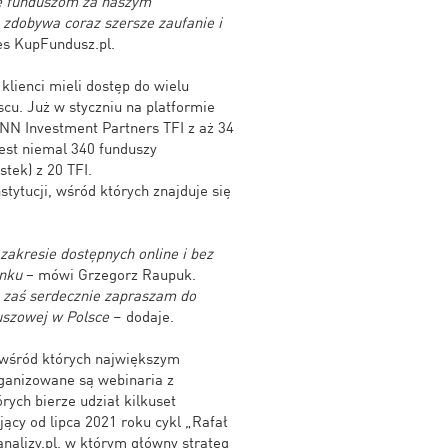
ne funduszom za naszym
 zdobywa coraz szersze zaufanie i
s KupFundusz.pl.
klienci mieli dostęp do wielu
cu. Już w styczniu na platformie
 NN Investment Partners TFI z aż 34
est niemal 340 funduszy
tek) z 20 TFI.
tytucji, wśród których znajduje się
zakresie dostępnych online i bez
ynku
− mówi Grzegorz Raupuk.
h zaś serdecznie zapraszam do
uszowej w Polsce
– dodaje.
, wśród których największym
rganizowane są webinaria z
rych bierze udział kilkuset
ący od lipca 2021 roku cykl „Rafał
nalizy.pl, w którym główny strateg