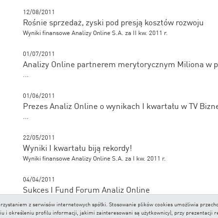
12/08/2011
Rośnie sprzedaż, zyski pod presją kosztów rozwoju
Wyniki finansowe Analizy Online S.A. za II kw. 2011 r.
01/07/2011
Analizy Online partnerem merytorycznym Miliona w p
...
01/06/2011
Prezes Analiz Online o wynikach I kwartału w TV Bizn
...
22/05/2011
Wyniki I kwartału biją rekordy!
Wyniki finansowe Analizy Online S.A. za I kw. 2011 r.
04/04/2011
Sukces I Fund Forum Analiz Online
Ostatniego dnia marca odbyło się I Fund Forum zorganizowane przez A
 korzystaniem z serwisów internetowych spółki. Stosowanie plików cookies umożliwia prze
potrzebom doradców finansowych i agentów sprzedaży.
i określeniu profilu informacji, jakimi zainteresowani są użytkownicy), przy prezentacji 