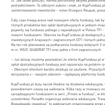
zł. Jak łatwo policzyć, niemal potroiliśmy aktywa powierzo
pośrednictwem. To olbrzymi sukces i znak, że KupFundusz.pl
zainteresowanie inwestorów
– mówi Grzegorz Raupuk, preze
Cały czas trwają prace nad rozwojem oferty funduszy, tak by 
różnych produktów bez opłat dystrybucyjnych w jednym miejs
pojawiły się fundusze jednego z największych w Polsce TFI -
nowymi funduszami. Obecnie na KupFundusz.pl dostępnych j
inwestycyjnych krajowych i zagranicznych (371 różnych jednos
Na ten rok planowane są podłączenia funduszy kolejnych 3 ins
m.in. VIG/C-QUADRAT TFI oraz jedna z firm zagranicznych.
−
Już dzisiaj możemy powiedzieć że oferta KupFundusz.pl w 
opłat dystrybucyjnych funduszy jest najszersza na polskim r
−
Obecnym klientom bardzo dziękuję za zaufanie. Przyszłyc
korzystania z − naszym zdaniem − najlepszej platformy fund
KupFundusz.pl duży nacisk kładzie na działania edukacyjne
powodzeniem cieszą się webinaria. Kilka razy w miesiącu o
zarządzającymi funduszami w serii „Prosto w fundusz”, w któ
uczestników. Ponadto organizuje webinaria edukacyjne. Trwaj
Bogusławski inwestuje” to webinarium organizowane przez a