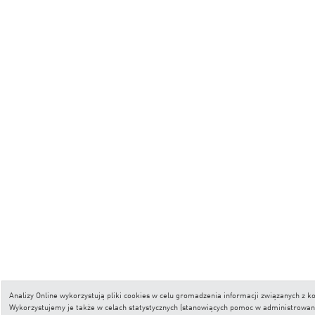
Analizy Online wykorzystują pliki cookies w celu gromadzenia informacji związanych z
Wykorzystujemy je także w celach statystycznych (stanowiących pomoc w administrowaniu 