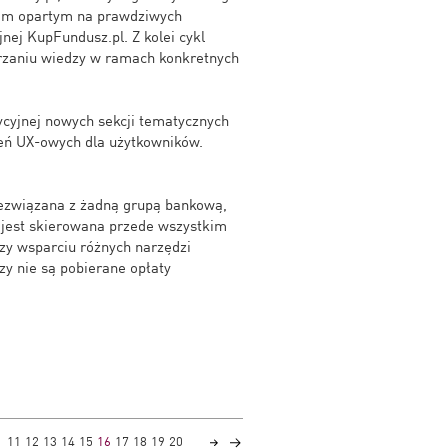
lem opartym na prawdziwych
ej KupFundusz.pl. Z kolei cykl
rzaniu wiedzy w ramach konkretnych
ycyjnej nowych sekcji tematycznych
eń UX-owych dla użytkowników.
niezwiązana z żadną grupą bankową,
a jest skierowana przede wszystkim
zy wsparciu różnych narzędzi
zy nie są pobierane opłaty
11
12
13
14
15
16
17
18
19
20