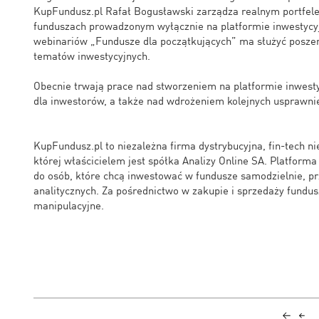
KupFundusz.pl Rafał Bogusławski zarządza realnym portfe
funduszach prowadzonym wyłącznie na platformie inwestycyjn
webinariów „Fundusze dla początkujących” ma służyć posze
tematów inwestycyjnych.
Obecnie trwają prace nad stworzeniem na platformie inwest
dla inwestorów, a także nad wdrożeniem kolejnych usprawni
KupFundusz.pl to niezależna firma dystrybucyjna, fin-tech 
której właścicielem jest spółka Analizy Online SA. Platform
do osób, które chcą inwestować w fundusze samodzielnie, pr
analitycznych. Za pośrednictwo w zakupie i sprzedaży fundus
manipulacyjne.