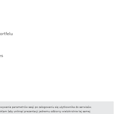
ortfelu
es
nalizy Online, wychodzące naprzeciw
chowywanie parametrów sesji po zalogowaniu się użytkownika do serwisów.
reklam (aby uniknąć prezentacji jednemu odbiorcy wielokrotnie tej samej