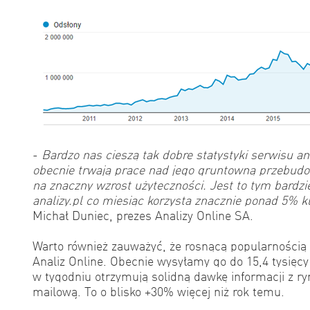
-
Bardzo nas cieszą tak dobre statystyki serwisu ana
obecnie trwają prace nad jego gruntowną przebudo
na znaczny wzrost użyteczności. Jest to tym bardzie
analizy.pl co miesiąc korzysta znacznie ponad 5% k
Michał Duniec, prezes Analizy Online SA.
Warto również zauważyć, że rosnącą popularnością c
Analiz Online. Obecnie wysyłamy go do 15,4 tysięc
w tygodniu otrzymują solidną dawkę informacji z ry
mailową. To o blisko +30% więcej niż rok temu.