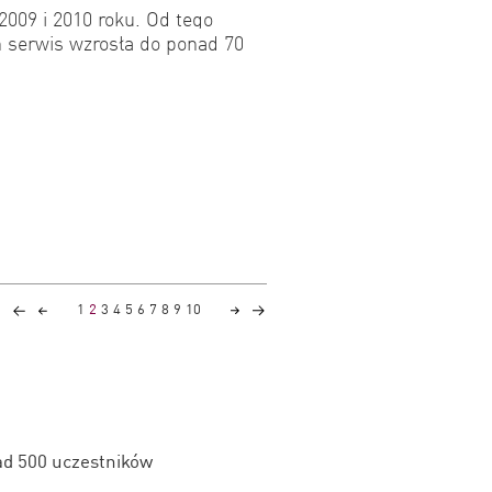
2009 i 2010 roku. Od tego
h serwis wzrosła do ponad 70
1
2
3
4
5
6
7
8
9
10
ad 500 uczestników