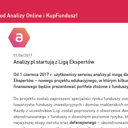
od Analizy Online i KupFundusz!
01/06/2017
Analizy.pl startują z Ligą Ekspertów
Od 1 czerwca 2017 r. użytkownicy serwisu analizy.pl mogą śl
Ekspertów – nowego projektu edukacyjnego, w którym kilkun
finansowego będzie prezentować portfele złożone z funduszy
Do projektu zostali zaproszeni specjaliści rynku funduszy inw
towarzystw funduszy inwestycyjnych i domów maklerskich or
Każdy z uczestników Ligi został poproszony o stworzenie dwó
skonstruowanego z funduszy o dowolnym poziomie ryzyka, k
najwyższej stopy zwrotu oraz
defensywnego
– skonstruowane