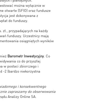
owych i pieniężnych.
nwestować można wyłącznie w
zne otwarte (SFIO) oraz fundusze
tycja jest dokonywana z
wpłat do funduszy.
. zł., przypadających na każdy
towań funduszy. Uczestnicy mają
mentowania osiągniętych wyników
wnież
Barometr Inwestycyjny
. Co
widywania co do przyszłej
a w postaci zbiorczego i
d -2 (bardzo niekorzystna
 świadomego i konsekwentnego
ecznie zapraszamy do obserwowania
ządu Analizy Online SA.