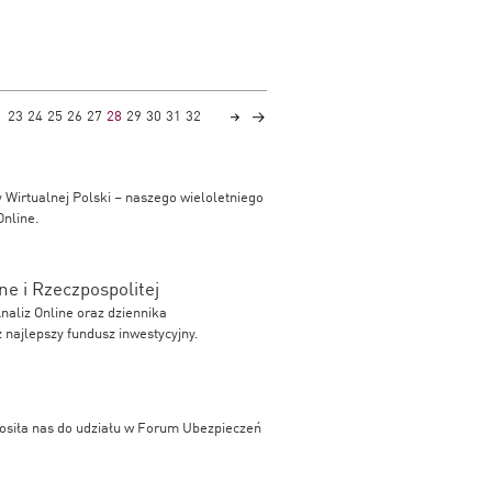
23
24
25
26
27
28
29
30
31
32
y Wirtualnej Polski – naszego wieloletniego
Online.
ne i Rzeczpospolitej
naliz Online oraz dziennika
 najlepszy fundusz inwestycyjny.
aprosiła nas do udziału w Forum Ubezpieczeń