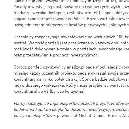
sposób – przede wszystkim z funduszy dłużnych oraz gotówk
Zasady inwestycji są dostosowane do realiów rynkowych. I
fundusze szeroko dostępne, czyli otwarte (FIO) i specjalistyc
zagraniczne zarejestrowane w Polsce. Każda wirtualna inwes
uwzględnieniem faktycznych limitów pierwszych i kolejnych 
Uczestnicy rozpoczynają inwestowanie od wirtualnych 100 tys
portfel. Wartość portfeli jest przeliczana w każdym dniu no
możliwość dokonywania zmian w portfelach, swobodnego ko
oraz przedstawiania prognoz inwestycyjnych.
Oprócz portfeli użytkownicy analizy.pl będą mogli śledzić ró
miesiąc każdy uczestnik projektu będzie określał swoje prze
koniunktury na rynku polskich akcji. Sonda będzie publikowan
indywidualnego wskaźnika, który może przybierać wartości o
koniunktura) do +2 (bardzo korzystna).
Mamy nadzieję, że Liga ekspertów pozwoli przybliżyć ideę
budowania kapitału dzięki funduszom inwestycyjnym. Serd
poczynań ekspertów
– powiedział Michał Duniec, Prezes Zar