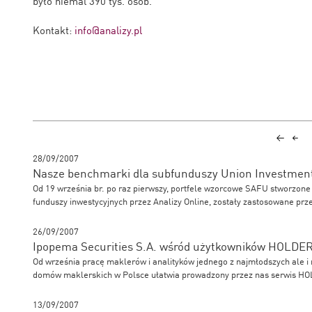
było niemal 390 tys. osób.
Kontakt:
info@analizy.pl
28/09/2007
Nasze benchmarki dla subfunduszy Union Investmen
Od 19 września br. po raz pierwszy, portfele wzorcowe SAFU stworzon
funduszy inwestycyjnych przez Analizy Online, zostały zastosowane prz
26/09/2007
Ipopema Securities S.A. wśród użytkowników HOLDE
Od września pracę maklerów i analityków jednego z najmłodszych ale i 
domów maklerskich w Polsce ułatwia prowadzony przez nas serwis H
13/09/2007