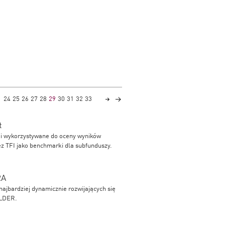
24
25
26
27
28
29
30
31
32
33
t
e i wykorzystywane do oceny wyników
ez TFI jako benchmarki dla subfunduszy.
RA
najbardziej dynamicznie rozwijających się
OLDER.