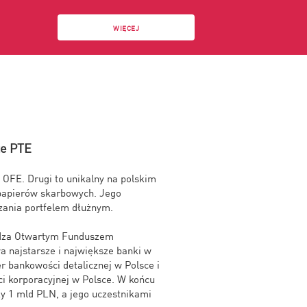
WIĘCEJ
ze PTE
OFE. Drugi to unikalny na polskim
 papierów skarbowych. Jego
dzania portfelem dłużnym.
dza Otwartym Funduszem
najstarsze i największe banki w
r bankowości detalicznej w Polsce i
i korporacyjnej w Polsce. W końcu
y 1 mld PLN, a jego uczestnikami