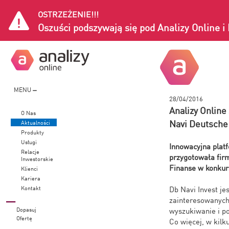
OSTRZEŻENIE!!!
Oszuści podszywają się pod Analizy Online 
MENU
28/04/2016
Analizy Online
O Nas
Navi Deutsche
Aktualności
Produkty
Usługi
Innowacyjna platf
Relacje
przygotowała fir
Inwestorskie
Finanse w konkur
Klienci
Kariera
Kontakt
Db Navi Invest j
zainteresowanych
Dopasuj
wyszukiwanie i p
Ofertę
Co więcej, w kilk