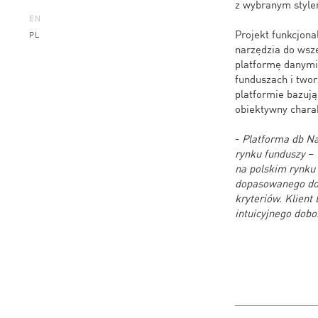
z wybranym style
EN
Projekt funkcjona
PL
narzędzia do wsze
platformę danymi 
funduszach i twor
platformie bazują
obiektywny chara
-
Platforma db Na
rynku funduszy
– 
na polskim rynku
dopasowanego do 
kryteriów. Klient
intuicyjnego dobo