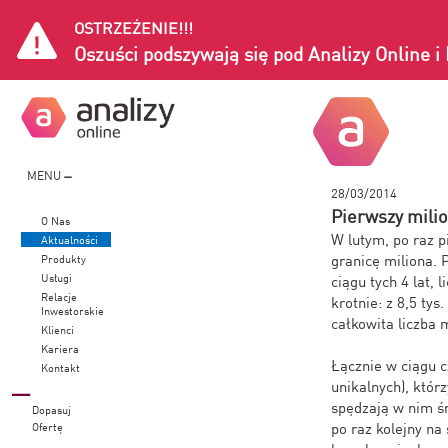
OSTRZEŻENIE!!!
Oszuści podszywają się pod Analizy Online 
MENU
28/03/2014
Pierwszy milio
O Nas
W lutym, po raz p
Aktualności
granicę miliona. 
Produkty
Usługi
ciągu tych 4 lat,
Relacje
krotnie: z 8,5 tys
Inwestorskie
całkowita liczba 
Klienci
Kariera
Łącznie w ciągu c
Kontakt
unikalnych), któr
spędzają w nim śr
Dopasuj
po raz kolejny n
Ofertę