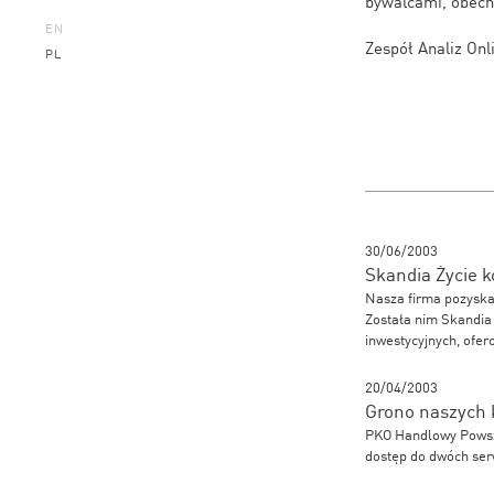
bywalcami, obecni
EN
Zespół Analiz Onl
PL
30/06/2003
Skandia Życie k
Nasza firma pozyska
Została nim Skandia 
inwestycyjnych, ofe
20/04/2003
Grono naszych 
PKO Handlowy Powsz
dostęp do dwóch ser