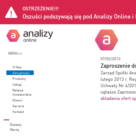
OSTRZEŻENIE!!!
Oszuści podszywają się pod Analizy Online 
MENU
07/02/2013
Zaproszenie do
O Nas
Zarząd Spółki Ana
Aktualności
lutego 2013 r. R
Produkty
Usługi
Uchwały Nr 4/201
Relacje
ogłasza Zaproszen
Inwestorskie
składania ofert sp
Klienci
Kariera
Kontakt
Dopasuj
Ofertę