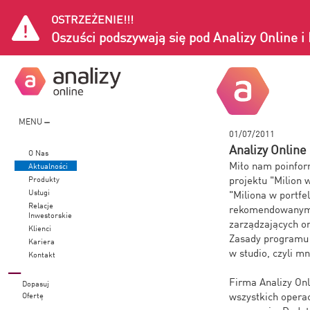
OSTRZEŻENIE!!!
Oszuści podszywają się pod Analizy Online 
MENU
01/07/2011
Analizy Onlin
O Nas
Miło nam poinfor
Aktualności
projektu "Milion 
Produkty
Usługi
"Miliona w portfe
Relacje
rekomendowanym p
Inwestorskie
zarządzających o
Klienci
Zasady programu 
Kariera
w studio, czyli m
Kontakt
Firma Analizy Onl
Dopasuj
wszystkich opera
Ofertę