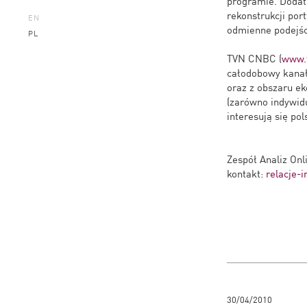
programie. Dodatk
rekonstrukcji por
EN
odmienne podejści
PL
TVN CNBC (
www.t
całodobowy kanał
oraz z obszaru ek
(zarówno indywidu
interesują się po
Zespół Analiz Onl
kontakt:
relacje-
30/04/2010