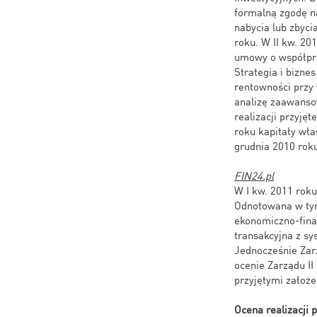
formalną zgodę n
nabycia lub zbyc
roku. W II kw. 20
umowy o współpra
Strategia i bizne
rentowności przy
analizę zaawanso
realizacji przyję
roku kapitały wła
grudnia 2010 rok
FIN24.pl
W I kw. 2011 roku
Odnotowana w tym 
ekonomiczno-fina
transakcyjna z sy
Jednocześnie Zar
ocenie Zarządu II
przyjętymi założ
Ocena realizacji 