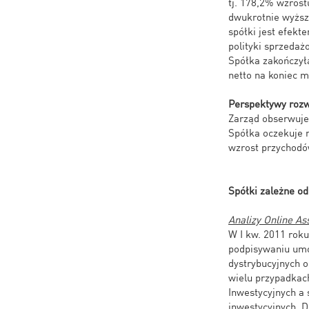
tj. 178,2% wzrost
dwukrotnie wyższ
spółki jest efekt
polityki sprzedaż
Spółka zakończyła
netto na koniec 
Perspektywy rozw
Zarząd obserwuje 
Spółka oczekuje 
wzrost przychodó
Spółki zależne od
Analizy Online A
W I kw. 2011 roku
podpisywaniu umó
dystrybucyjnych o
wielu przypadka
Inwestycyjnych a 
inwestycyjnych. 