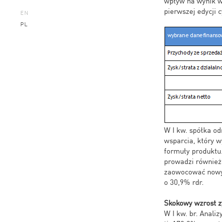
wpływ na wynik w 
pierwszej edycji 
EN
PL
W I kw. spółka o
wsparcia, który 
formuły produktu.
prowadzi również
zaowocować nowym
o 30,9% rdr.
Skokowy wzrost z
W I kw. br. Anali