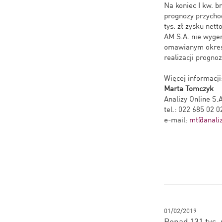
Na koniec I kw. br
prognozy przycho
tys. zł zysku nett
AM S.A. nie wygen
omawianym okresi
realizacji progno
Więcej informacji
Marta Tomczyk
Analizy Online S.A
tel.: 022 685 02 0
e-mail:
mt@analiz
01/02/2019
Ponad 131 tys. 