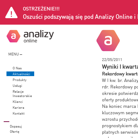
OSTRZEŻENIE!!!
Oszuści podszywają się pod Analizy Online 
MENU
22/05/2011
Wyniki I kwarta
O Nas
Rekordowy kwartał
Aktualności
W I kw. br. Anali
Produkty
Usługi
rdr. Rekordowy p
Relacje
okresie potwierdz
Inwestorskie
oferty produktowe
Klienci
Na koniec marca b
Kariera
kluczowym segmen
Kontakt
wzrostu przychod
prognostykiem dla
Dopasuj
płatnych serwisó
Ofertę