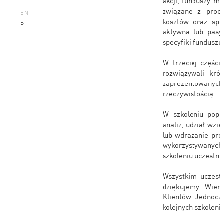
akcji, funduszy 
związane z proc
EN
kosztów oraz sp
PL
aktywna lub pas
specyfiki funduszu
W trzeciej częśc
rozwiązywali kró
zaprezentowanych
rzeczywistością.
W szkoleniu pop
analiz, udział wz
lub wdrażanie pr
wykorzystywanyc
szkoleniu uczestn
Wszystkim uczest
dziękujemy. Wie
Klientów. Jednoc
kolejnych szkolen