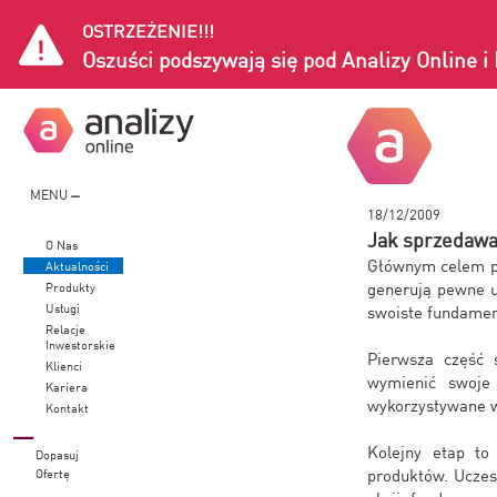
OSTRZEŻENIE!!!
Oszuści podszywają się pod Analizy Online 
MENU
18/12/2009
Jak sprzedawa
O Nas
Głównym celem po
Aktualności
generują pewne u
Produkty
Usługi
swoiste fundament
Relacje
Inwestorskie
Pierwsza część 
Klienci
wymienić swoje 
Kariera
wykorzystywane w
Kontakt
Kolejny etap to
Dopasuj
produktów. Uczes
Ofertę