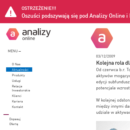
OSTRZEŻENIE!!!
Oszuści podszywają się pod Analizy Online 
MENU
03/12/2009
Kolejna rola d
O Nas
Od czerwca b.r. T
Aktualności
aktywów mogących
Produkty
Usługi
edycji subfundus
Relacje
potencjale wzrost
Inwestorskie
Klienci
W kolejnej odsło
Kariera
między innymi dan
Kontakt
udziale w aktywa
Dopasuj
Ofertę