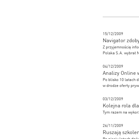
15/12/2009
Navigator zdob
Z przyjemnością info
Polska S.A. wybrał N
04/12/2009
Analizy Online
Po blisko 10 latach d
w drodze oferty pryw
03/12/2009
Kolejna rola dl
Tym razem na wykorz
26/11/2009
Ruszają szkolen
Po pięciu latach do