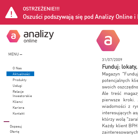
OSTRZEŻENIE!!!
Oszuści podszywają się pod Analizy Online 
MENU
31/07/2009
Funduj: lokaty,
O Nas
Magazyn "Funduj
Aktualności
potencjalnych kl
Produkty
Usługi
swoich oszczędno
Relacje
Ale treść magaz
Inwestorskie
pierwsze kroki.
Klienci
wiadomości z ryn
Kariera
interesujących as
Kontakt
którzy wolą "zarab
Każdy klient BPH
Dopasuj
zainteresowanyc
Ofertę